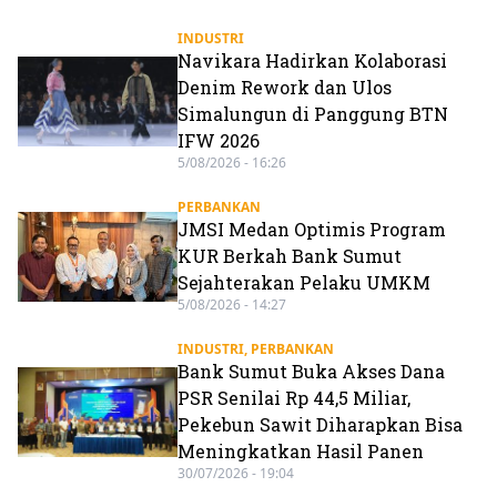
INDUSTRI
Navikara Hadirkan Kolaborasi
Denim Rework dan Ulos
Simalungun di Panggung BTN
IFW 2026
5/08/2026 - 16:26
PERBANKAN
JMSI Medan Optimis Program
KUR Berkah Bank Sumut
Sejahterakan Pelaku UMKM
5/08/2026 - 14:27
INDUSTRI
,
PERBANKAN
Bank Sumut Buka Akses Dana
PSR Senilai Rp 44,5 Miliar,
Pekebun Sawit Diharapkan Bisa
Meningkatkan Hasil Panen
30/07/2026 - 19:04