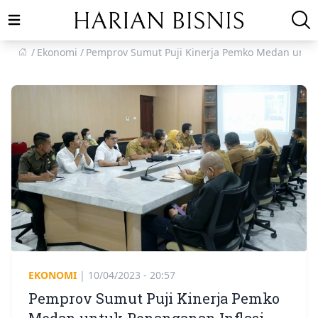
Open main menu
Ekonomi
Pemprov Sumut Puji Kinerja Pemko Medan untuk
EKONOMI
|
10/04/2023 - 20:57
Pemprov Sumut Puji Kinerja Pemko