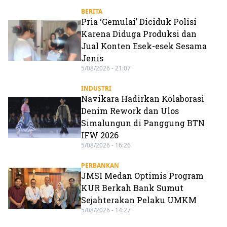
BERITA
Pria ‘Gemulai’ Diciduk Polisi
Karena Diduga Produksi dan
Jual Konten Esek-esek Sesama
Jenis
5/08/2026 - 21:07
INDUSTRI
Navikara Hadirkan Kolaborasi
Denim Rework dan Ulos
Simalungun di Panggung BTN
IFW 2026
5/08/2026 - 16:26
PERBANKAN
JMSI Medan Optimis Program
KUR Berkah Bank Sumut
Sejahterakan Pelaku UMKM
5/08/2026 - 14:27