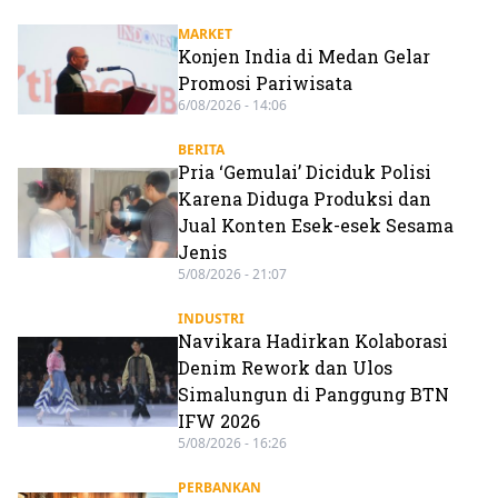
MARKET
Konjen India di Medan Gelar
Promosi Pariwisata
6/08/2026 - 14:06
BERITA
Pria ‘Gemulai’ Diciduk Polisi
Karena Diduga Produksi dan
Jual Konten Esek-esek Sesama
Jenis
5/08/2026 - 21:07
INDUSTRI
Navikara Hadirkan Kolaborasi
Denim Rework dan Ulos
Simalungun di Panggung BTN
IFW 2026
5/08/2026 - 16:26
PERBANKAN