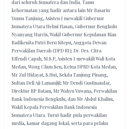
dari seluruh Sumatera dan India. Tamu
kehormatan yang hadir antara lain Mr Basarin
Yunus Tanjung, Asisten I mewakili Gubernur
Sumatera Utara Helmi Hasan, Gubernur Bengkulu
Nyanyang Harris, Wakil Gubernur Kepulauan Riau
Badikenita Putri Beru Sitepu, Anggota Dewan
Perwakilan Daerah (DPD RI); Dr. Drs. Citra
Effendi Capah, M.S.P, Asisten I mewakili Wali Kota
Medan, Wong Chun Sen, Ketua DPRD Kota Medan,
Mr Zul Hidayat, S.Hut, Sekda Tanjung Pinang,
Sultan Deli Aji Lamanjiji; Mr Dendi Gustinandar,
Direktur BP Batam, Mr Wahyu Yuwana, Perwakilan
Bank Indonesia Bengkulu, dan Mr Abdul Khalim,
Wakil Kepala Perwakilan Bank Indonesia
Sumatera Utara. Turut hadir pula perwakilan
media, kamar dagang lokal, serta para pelaku