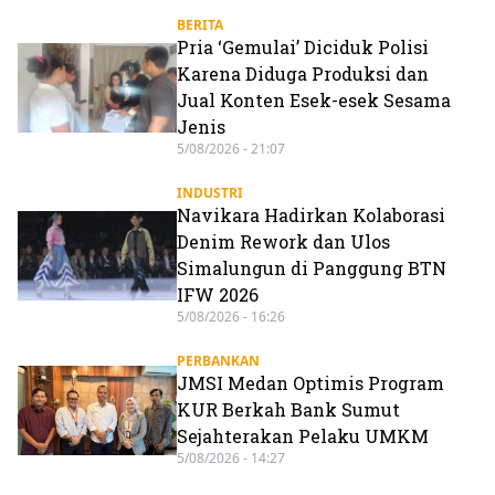
BERITA
Pria ‘Gemulai’ Diciduk Polisi
Karena Diduga Produksi dan
Jual Konten Esek-esek Sesama
Jenis
5/08/2026 - 21:07
INDUSTRI
Navikara Hadirkan Kolaborasi
Denim Rework dan Ulos
Simalungun di Panggung BTN
IFW 2026
5/08/2026 - 16:26
PERBANKAN
JMSI Medan Optimis Program
KUR Berkah Bank Sumut
Sejahterakan Pelaku UMKM
5/08/2026 - 14:27