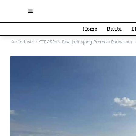
Open main menu
Home
Berita
E
Industri
KTT ASEAN Bisa Jadi Ajang Promosi Pariwisata 