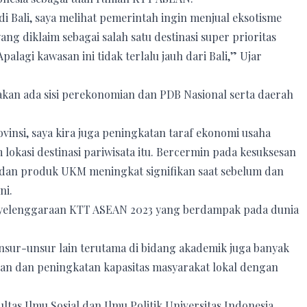
di Bali, saya melihat pemerintah ingin menjual eksotisme
yang diklaim sebagai salah satu destinasi super prioritas
lagi kawasan ini tidak terlalu jauh dari Bali,” Ujar
akan ada sisi perekonomian dan PDB Nasional serta daerah
nsi, saya kira juga peningkatan taraf ekonomi usaha
lokasi destinasi pariwisata itu. Bercermin pada kesuksesan
a dan produk UKM meningkat signifikan saat sebelum dan
ni.
yelenggaraan KTT ASEAN 2023 yang berdampak pada dunia
unsur-unsur lain terutama di bidang akademik juga banyak
ngan dan peningkatan kapasitas masyarakat lokal dengan
tas Ilmu Sosial dan Ilmu Politik Universitas Indonesia,