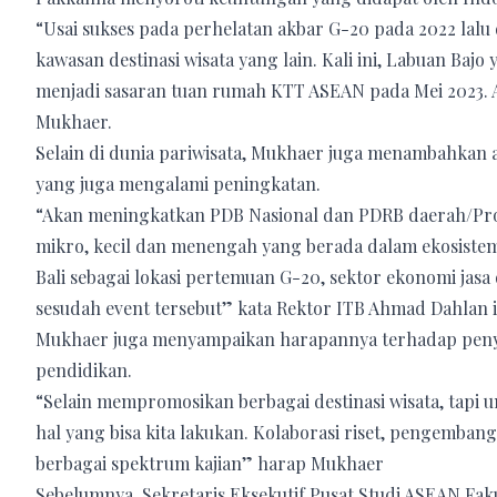
“Usai sukses pada perhelatan akbar G-20 pada 2022 lalu 
kawasan destinasi wisata yang lain. Kali ini, Labuan Bajo 
menjadi sasaran tuan rumah KTT ASEAN pada Mei 2023. Apa
Mukhaer.
Selain di dunia pariwisata, Mukhaer juga menambahkan 
yang juga mengalami peningkatan.
“Akan meningkatkan PDB Nasional dan PDRB daerah/Provi
mikro, kecil dan menengah yang berada dalam ekosistem 
Bali sebagai lokasi pertemuan G-20, sektor ekonomi jas
sesudah event tersebut” kata Rektor ITB Ahmad Dahlan i
Mukhaer juga menyampaikan harapannya terhadap pen
pendidikan.
“Selain mempromosikan berbagai destinasi wisata, tapi 
hal yang bisa kita lakukan. Kolaborasi riset, pengemba
berbagai spektrum kajian” harap Mukhaer
Sebelumnya, Sekretaris Eksekutif Pusat Studi ASEAN Fakul