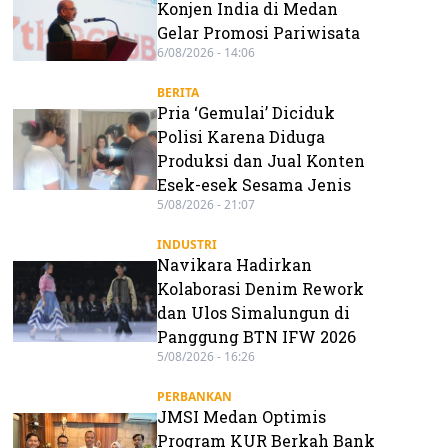
Konjen India di Medan
Gelar Promosi Pariwisata
6/08/2026 - 14:06
BERITA
Pria ‘Gemulai’ Diciduk
Polisi Karena Diduga
Produksi dan Jual Konten
Esek-esek Sesama Jenis
5/08/2026 - 21:07
INDUSTRI
Navikara Hadirkan
Kolaborasi Denim Rework
dan Ulos Simalungun di
Panggung BTN IFW 2026
5/08/2026 - 16:26
PERBANKAN
JMSI Medan Optimis
Program KUR Berkah Bank