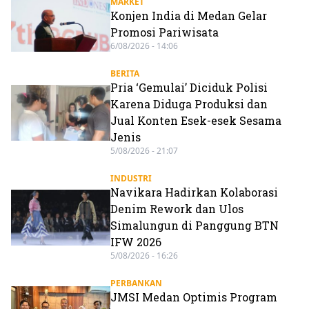
MARKET
Konjen India di Medan Gelar
Promosi Pariwisata
6/08/2026 - 14:06
BERITA
Pria ‘Gemulai’ Diciduk Polisi
Karena Diduga Produksi dan
Jual Konten Esek-esek Sesama
Jenis
5/08/2026 - 21:07
INDUSTRI
Navikara Hadirkan Kolaborasi
Denim Rework dan Ulos
Simalungun di Panggung BTN
IFW 2026
5/08/2026 - 16:26
PERBANKAN
JMSI Medan Optimis Program