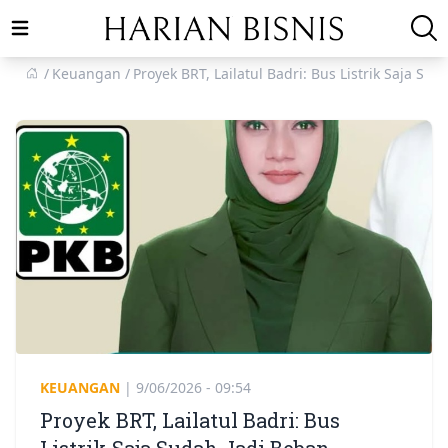
Open main menu
Keuangan
Proyek BRT, Lailatul Badri: Bus Listrik Saja Su
KEUANGAN
|
9/06/2026 - 09:54
Proyek BRT, Lailatul Badri: Bus