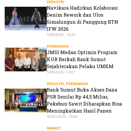
INDUSTRI
Navikara Hadirkan Kolaborasi
Denim Rework dan Ulos
Simalungun di Panggung BTN
IFW 2026
5/08/2026 - 16:26
PERBANKAN
JMSI Medan Optimis Program
KUR Berkah Bank Sumut
Sejahterakan Pelaku UMKM
5/08/2026 - 14:27
INDUSTRI
,
PERBANKAN
Bank Sumut Buka Akses Dana
PSR Senilai Rp 44,5 Miliar,
Pekebun Sawit Diharapkan Bisa
Meningkatkan Hasil Panen
30/07/2026 - 19:04
MARKET