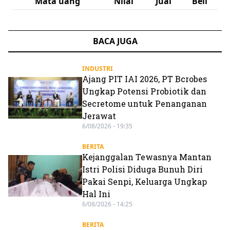
Mata uang
Nilai
Jual
Beli
BACA JUGA
INDUSTRI
Ajang PIT IAI 2026, PT Bcrobes
Ungkap Potensi Probiotik dan
Secretome untuk Penanganan
Jerawat
6/08/2026 - 19:35
BERITA
Kejanggalan Tewasnya Mantan
Istri Polisi Diduga Bunuh Diri
Pakai Senpi, Keluarga Ungkap
Hal Ini
6/08/2026 - 14:25
BERITA