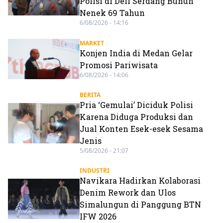
Polisi di Deli Serdang Bunuh
Nenek 69 Tahun
6/08/2026 - 14:16
MARKET
Konjen India di Medan Gelar
Promosi Pariwisata
6/08/2026 - 14:06
BERITA
Pria ‘Gemulai’ Diciduk Polisi
Karena Diduga Produksi dan
Jual Konten Esek-esek Sesama
Jenis
5/08/2026 - 21:07
INDUSTRI
Navikara Hadirkan Kolaborasi
Denim Rework dan Ulos
Simalungun di Panggung BTN
IFW 2026