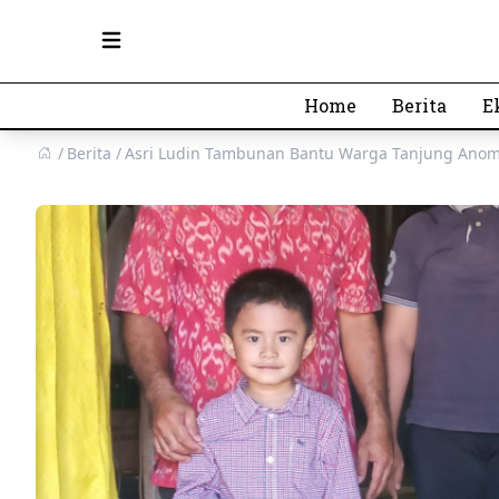
Open main menu
Home
Berita
E
Berita
Asri Ludin Tambunan Bantu Warga Tanjung Ano