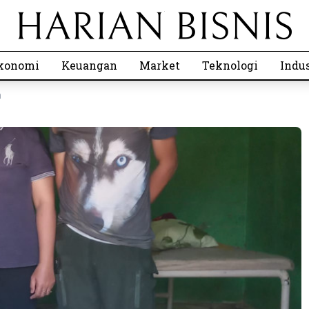
konomi
Keuangan
Market
Teknologi
Indus
m