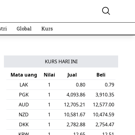
tri
Global
Kurs
KURS HARI INI
Mata uang
Nilai
Jual
Beli
LAK
1
0.80
0.79
PGK
1
4,093.86
3,910.35
AUD
1
12,705.21
12,577.00
NZD
1
10,581.67
10,474.59
DKK
1
2,782.88
2,754.47
KRW
1
12.65
12.51