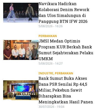
Navikara Hadirkan
Kolaborasi Denim Rework
dan Ulos Simalungun di
Panggung BTN IFW 2026
5/08/2026 - 16:26
PERBANKAN
JMSI Medan Optimis
Program KUR Berkah Bank
Sumut Sejahterakan Pelaku
UMKM
5/08/2026 - 14:27
INDUSTRI
,
PERBANKAN
Bank Sumut Buka Akses
Dana PSR Senilai Rp 44,5
Miliar, Pekebun Sawit
Diharapkan Bisa
Meningkatkan Hasil Panen
30/07/2026 - 19:04