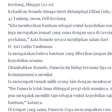
Serdang, Minggu (20/10).
Kehadiran Romulo Sinaga turut didampingi Elifasi Gulo,
42 Tanjung Anom, Deli Serdang.
“Kita memberikan bantuan sebagai wujud kepedulian sos
juga merupakan jemaat yang sama dengan saya di Gere
perhatian,” kata Romulo seraya menitipkan salam dari
H. Asri Ludin Tambunan.
Ia mengatakan bahwa bantuan yang diberikan jangan dinil
kepedulian sesama.
Ditambahkan Romulo, Dameria ini hidup bersama tiga 
kemampuannya memijat.
Ia menempati rumah milik orang lain dengan membayar si
“Ibu Dameria telah lama ditinggal pergi oleh suaminya. At
pun mengajak memilih tapi sebagai wujud kepedulian sa
bantuan,” katanya.
Di tempat yang sama, Dameria Zega menyampaikan rasa t