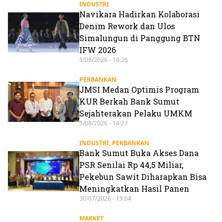
INDUSTRI
Navikara Hadirkan Kolaborasi
Denim Rework dan Ulos
Simalungun di Panggung BTN
IFW 2026
5/08/2026 - 16:26
PERBANKAN
JMSI Medan Optimis Program
KUR Berkah Bank Sumut
Sejahterakan Pelaku UMKM
5/08/2026 - 14:27
INDUSTRI
,
PERBANKAN
Bank Sumut Buka Akses Dana
PSR Senilai Rp 44,5 Miliar,
Pekebun Sawit Diharapkan Bisa
Meningkatkan Hasil Panen
30/07/2026 - 19:04
MARKET