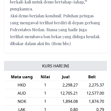
berkali-kali untuk demo bertahap-tahap,”
pungkasnya.
Aksi demo berjalan kondusif. Puluhan petugas
yang mengawal terlihat berdiri di depan gerbang
Polrestabes Medan. Massa yang hadir juga
terlihat membawa ban bekas yang diduga hendak
dibakar dalam aksi itu. (Rom/hbc)
KURS HARI INI
Mata uang
Nilai
Jual
Beli
HKD
1
2,298.27
2,275.37
AUD
1
12,705.21
12,577.00
NOK
1
1,894.08
1,874.70
LAK
1
0.80
0.79