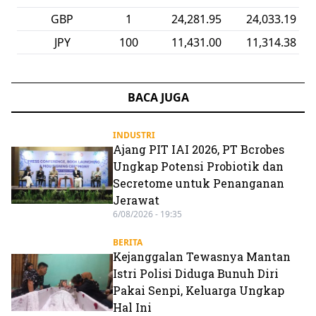
GBP
1
24,281.95
24,033.19
JPY
100
11,431.00
11,314.38
BACA JUGA
INDUSTRI
Ajang PIT IAI 2026, PT Bcrobes
Ungkap Potensi Probiotik dan
Secretome untuk Penanganan
Jerawat
6/08/2026 - 19:35
BERITA
Kejanggalan Tewasnya Mantan
Istri Polisi Diduga Bunuh Diri
Pakai Senpi, Keluarga Ungkap
Hal Ini