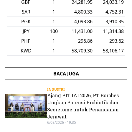
GBP
1
24,281.95
24,033.19
SAR
1
4,800.33
4,752.31
PGK
1
4,093.86
3,910.35
JPY
100
11,431.00
11,314.38
PHP
1
296.86
293.62
KWD
1
58,709.30
58,106.17
BACA JUGA
INDUSTRI
Ajang PIT IAI 2026, PT Bcrobes
Ungkap Potensi Probiotik dan
Secretome untuk Penanganan
Jerawat
6/08/2026 - 19:35