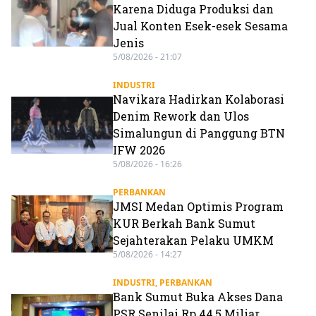
Karena Diduga Produksi dan
Jual Konten Esek-esek Sesama
Jenis
5/08/2026 - 21:07
INDUSTRI
Navikara Hadirkan Kolaborasi
Denim Rework dan Ulos
Simalungun di Panggung BTN
IFW 2026
5/08/2026 - 16:26
PERBANKAN
JMSI Medan Optimis Program
KUR Berkah Bank Sumut
Sejahterakan Pelaku UMKM
5/08/2026 - 14:27
INDUSTRI
,
PERBANKAN
Bank Sumut Buka Akses Dana
PSR Senilai Rp 44,5 Miliar,