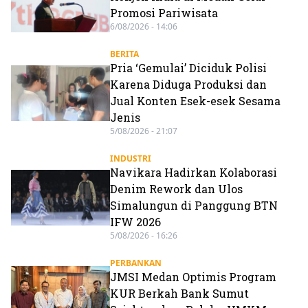
Promosi Pariwisata
6/08/2026 - 14:06
BERITA
Pria ‘Gemulai’ Diciduk Polisi
Karena Diduga Produksi dan
Jual Konten Esek-esek Sesama
Jenis
5/08/2026 - 21:07
INDUSTRI
Navikara Hadirkan Kolaborasi
Denim Rework dan Ulos
Simalungun di Panggung BTN
IFW 2026
5/08/2026 - 16:26
PERBANKAN
JMSI Medan Optimis Program
KUR Berkah Bank Sumut