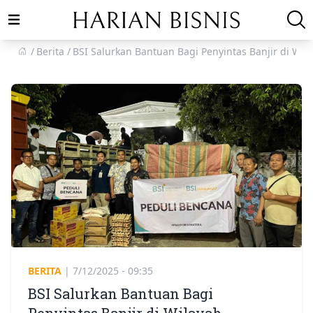
Open main menu
Berita
BSI Salurkan Bantuan Bagi Penyintas Banjir di Wil
BERITA
|
7/12/2025 - 09:35
BSI Salurkan Bantuan Bagi