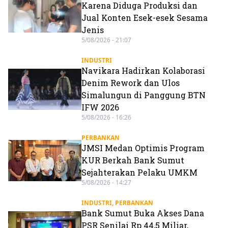
Karena Diduga Produksi dan
Jual Konten Esek-esek Sesama
Jenis
5/08/2026 - 21:07
INDUSTRI
Navikara Hadirkan Kolaborasi
Denim Rework dan Ulos
Simalungun di Panggung BTN
IFW 2026
5/08/2026 - 16:26
PERBANKAN
JMSI Medan Optimis Program
KUR Berkah Bank Sumut
Sejahterakan Pelaku UMKM
5/08/2026 - 14:27
INDUSTRI
,
PERBANKAN
Bank Sumut Buka Akses Dana
PSR Senilai Rp 44,5 Miliar,