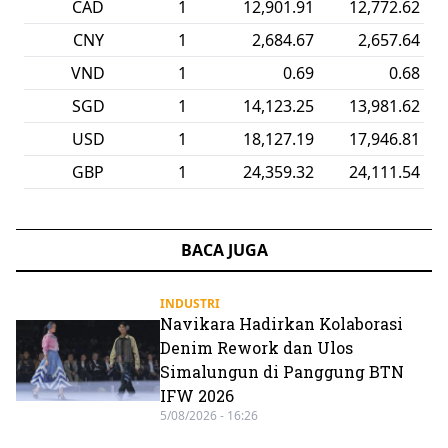
CAD
1
12,901.91
12,772.62
CNY
1
2,684.67
2,657.64
VND
1
0.69
0.68
SGD
1
14,123.25
13,981.62
USD
1
18,127.19
17,946.81
GBP
1
24,359.32
24,111.54
BACA JUGA
INDUSTRI
Navikara Hadirkan Kolaborasi
Denim Rework dan Ulos
Simalungun di Panggung BTN
IFW 2026
5/08/2026 - 16:26