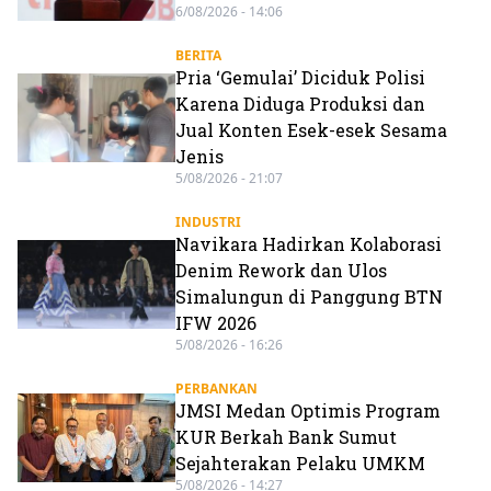
6/08/2026 - 14:06
BERITA
Pria ‘Gemulai’ Diciduk Polisi
Karena Diduga Produksi dan
Jual Konten Esek-esek Sesama
Jenis
5/08/2026 - 21:07
INDUSTRI
Navikara Hadirkan Kolaborasi
Denim Rework dan Ulos
Simalungun di Panggung BTN
IFW 2026
5/08/2026 - 16:26
PERBANKAN
JMSI Medan Optimis Program
KUR Berkah Bank Sumut
Sejahterakan Pelaku UMKM
5/08/2026 - 14:27