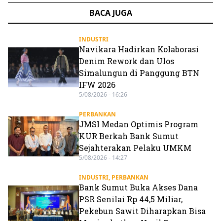
BACA JUGA
INDUSTRI
Navikara Hadirkan Kolaborasi
Denim Rework dan Ulos
Simalungun di Panggung BTN
IFW 2026
5/08/2026 - 16:26
PERBANKAN
JMSI Medan Optimis Program
KUR Berkah Bank Sumut
Sejahterakan Pelaku UMKM
5/08/2026 - 14:27
INDUSTRI
,
PERBANKAN
Bank Sumut Buka Akses Dana
PSR Senilai Rp 44,5 Miliar,
Pekebun Sawit Diharapkan Bisa