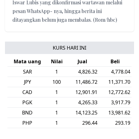
Iswar Lubis yang dikonfirmasi wartawan melalui
pesan WhatsApp- nya, hingga berita ini
ditayangkan belum juga membalas. (Rom/hbc)
KURS HARI INI
Mata uang
Nilai
Jual
Beli
SAR
1
4,826.32
4,778.04
JPY
100
11,486.72
11,371.70
CAD
1
12,901.91
12,772.62
PGK
1
4,265.33
3,917.79
BND
1
14,123.25
13,981.62
PHP
1
296.44
293.19