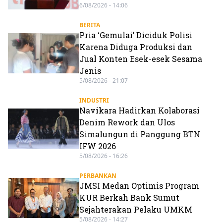
6/08/2026 - 14:06
BERITA
Pria ‘Gemulai’ Diciduk Polisi
Karena Diduga Produksi dan
Jual Konten Esek-esek Sesama
Jenis
5/08/2026 - 21:07
INDUSTRI
Navikara Hadirkan Kolaborasi
Denim Rework dan Ulos
Simalungun di Panggung BTN
IFW 2026
5/08/2026 - 16:26
PERBANKAN
JMSI Medan Optimis Program
KUR Berkah Bank Sumut
Sejahterakan Pelaku UMKM
5/08/2026 - 14:27