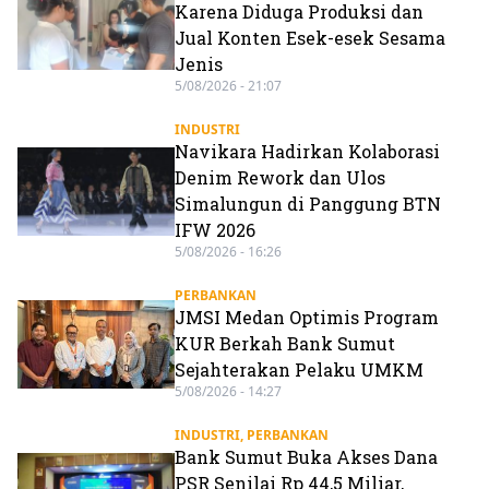
Karena Diduga Produksi dan
Jual Konten Esek-esek Sesama
Jenis
5/08/2026 - 21:07
INDUSTRI
Navikara Hadirkan Kolaborasi
Denim Rework dan Ulos
Simalungun di Panggung BTN
IFW 2026
5/08/2026 - 16:26
PERBANKAN
JMSI Medan Optimis Program
KUR Berkah Bank Sumut
Sejahterakan Pelaku UMKM
5/08/2026 - 14:27
INDUSTRI
,
PERBANKAN
Bank Sumut Buka Akses Dana
PSR Senilai Rp 44,5 Miliar,