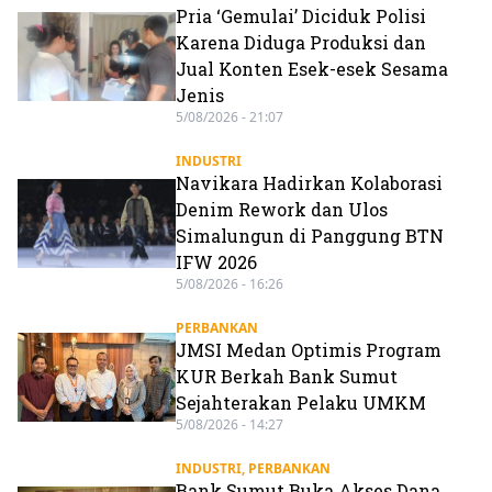
Pria ‘Gemulai’ Diciduk Polisi
Karena Diduga Produksi dan
Jual Konten Esek-esek Sesama
Jenis
5/08/2026 - 21:07
INDUSTRI
Navikara Hadirkan Kolaborasi
Denim Rework dan Ulos
Simalungun di Panggung BTN
IFW 2026
5/08/2026 - 16:26
PERBANKAN
JMSI Medan Optimis Program
KUR Berkah Bank Sumut
Sejahterakan Pelaku UMKM
5/08/2026 - 14:27
INDUSTRI
,
PERBANKAN
Bank Sumut Buka Akses Dana