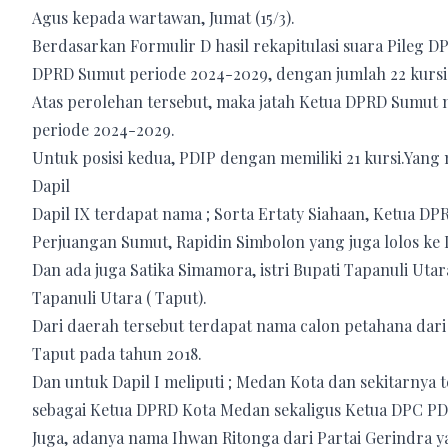
Agus kepada wartawan, Jumat (15/3).
Berdasarkan Formulir D hasil rekapitulasi suara Pileg D
DPRD Sumut periode 2024-2029, dengan jumlah 22 kursi 
Atas perolehan tersebut, maka jatah Ketua DPRD Sumut m
periode 2024-2029.
Untuk posisi kedua, PDIP dengan memiliki 21 kursi.Yang
Dapil
Dapil IX terdapat nama ; Sorta Ertaty Siahaan, Ketua DP
Perjuangan Sumut, Rapidin Simbolon yang juga lolos ke 
Dan ada juga Satika Simamora, istri Bupati Tapanuli Ut
Tapanuli Utara ( Taput).
Dari daerah tersebut terdapat nama calon petahana dari
Taput pada tahun 2018.
Dan untuk Dapil I meliputi ; Medan Kota dan sekitarnya 
sebagai Ketua DPRD Kota Medan sekaligus Ketua DPC PD
Juga, adanya nama Ihwan Ritonga dari Partai Gerindra y