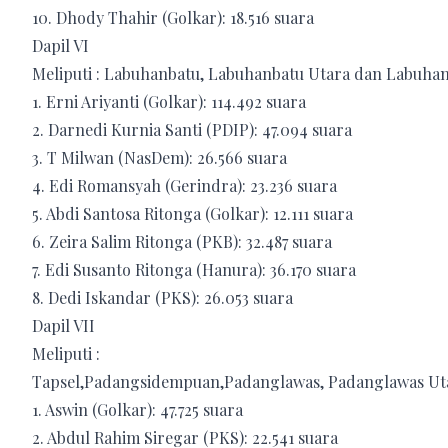
10. Dhody Thahir (Golkar): 18.516 suara
Dapil VI
Meliputi : Labuhanbatu, Labuhanbatu Utara dan Labuhan
1. Erni Ariyanti (Golkar): 114.492 suara
2. Darnedi Kurnia Santi (PDIP): 47.094 suara
3. T Milwan (NasDem): 26.566 suara
4. Edi Romansyah (Gerindra): 23.236 suara
5. Abdi Santosa Ritonga (Golkar): 12.111 suara
6. Zeira Salim Ritonga (PKB): 32.487 suara
7. Edi Susanto Ritonga (Hanura): 36.170 suara
8. Dedi Iskandar (PKS): 26.053 suara
Dapil VII
Meliputi :
Tapsel,Padangsidempuan,Padanglawas, Padanglawas Ut
1. Aswin (Golkar): 47.725 suara
2. Abdul Rahim Siregar (PKS): 22.541 suara