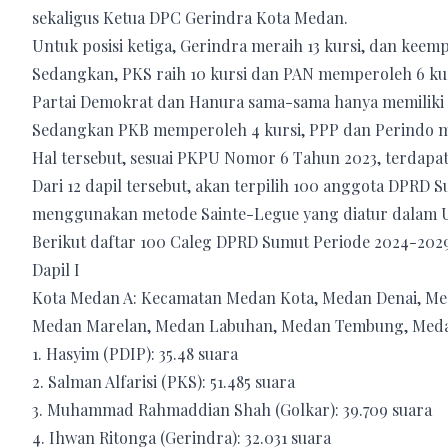
sekaligus Ketua DPC Gerindra Kota Medan.
Untuk posisi ketiga, Gerindra meraih 13 kursi, dan keemp
Sedangkan, PKS raih 10 kursi dan PAN memperoleh 6 kur
Partai Demokrat dan Hanura sama-sama hanya memiliki 5
Sedangkan PKB memperoleh 4 kursi, PPP dan Perindo m
Hal tersebut, sesuai PKPU Nomor 6 Tahun 2023, terdapa
Dari 12 dapil tersebut, akan terpilih 100 anggota DPRD S
menggunakan metode Sainte-Legue yang diatur dalam U
Berikut daftar 100 Caleg DPRD Sumut Periode 2024-2029
Dapil I
Kota Medan A: Kecamatan Medan Kota, Medan Denai, Me
Medan Marelan, Medan Labuhan, Medan Tembung, Meda
1. Hasyim (PDIP): 35.48 suara
2. Salman Alfarisi (PKS): 51.485 suara
3. Muhammad Rahmaddian Shah (Golkar): 39.709 suara
4. Ihwan Ritonga (Gerindra): 32.031 suara