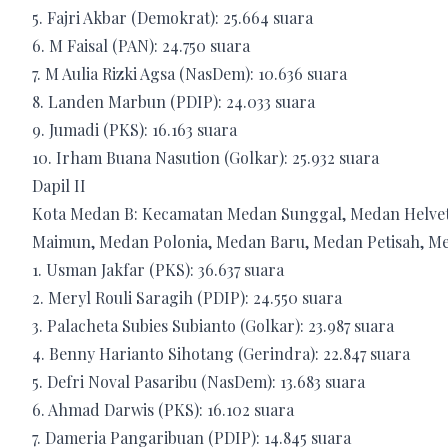
5. Fajri Akbar (Demokrat): 25.664 suara
6. M Faisal (PAN): 24.750 suara
7. M Aulia Rizki Agsa (NasDem): 10.636 suara
8. Landen Marbun (PDIP): 24.033 suara
9. Jumadi (PKS): 16.163 suara
10. Irham Buana Nasution (Golkar): 25.932 suara
Dapil II
Kota Medan B: Kecamatan Medan Sunggal, Medan Helvet
Maimun, Medan Polonia, Medan Baru, Medan Petisah, M
1. Usman Jakfar (PKS): 36.637 suara
2. Meryl Rouli Saragih (PDIP): 24.550 suara
3. Palacheta Subies Subianto (Golkar): 23.987 suara
4. Benny Harianto Sihotang (Gerindra): 22.847 suara
5. Defri Noval Pasaribu (NasDem): 13.683 suara
6. Ahmad Darwis (PKS): 16.102 suara
7. Dameria Pangaribuan (PDIP): 14.845 suara