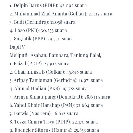
1. Delpin Barus (PDIP): 42.092 suara
2. Muhammad Ziad Ananta (Golkar): 21.117 suara
3. Budi (Gerindra): 11.058 suara
4. Loso (PKB): 30.253 suara
5. Sugiatik (PPP): 29.550 suara
Dapil V
Meliputi : Asahan, Batubara,.Tanjung Balai,
1. Faizal (PDIP): 27.302 suara
2. Chairunnisa B (Golkar): 45.878 suara
3. Aripay Tambunan (Gerindra): 11.971 suara
4. Ahmad Hadian (PKS): 19.528 suara
5. Armyn Simatupang (Demokrat): 28.633 suara
6. Yahdi Khoir Harahap (PAN): 32.664 suara
7. Darwis (NasDem). 16.612 suara
8. Teyza Cimira Tisya (PDIP): 22.170 suara
9. Ebenejer Sitorus (Hanura): 25.853 suara