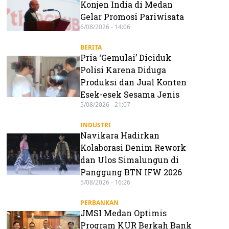
Konjen India di Medan
Gelar Promosi Pariwisata
6/08/2026 - 14:06
BERITA
Pria ‘Gemulai’ Diciduk
Polisi Karena Diduga
Produksi dan Jual Konten
Esek-esek Sesama Jenis
5/08/2026 - 21:07
INDUSTRI
Navikara Hadirkan
Kolaborasi Denim Rework
dan Ulos Simalungun di
Panggung BTN IFW 2026
5/08/2026 - 16:26
PERBANKAN
JMSI Medan Optimis
Program KUR Berkah Bank