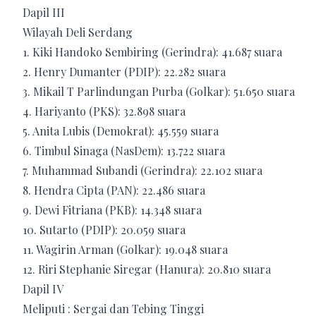
Dapil III
Wilayah Deli Serdang
1. Kiki Handoko Sembiring (Gerindra): 41.687 suara
2. Henry Dumanter (PDIP): 22.282 suara
3. Mikail T Parlindungan Purba (Golkar): 51.650 suara
4. Hariyanto (PKS): 32.898 suara
5. Anita Lubis (Demokrat): 45.559 suara
6. Timbul Sinaga (NasDem): 13.722 suara
7. Muhammad Subandi (Gerindra): 22.102 suara
8. Hendra Cipta (PAN): 22.486 suara
9. Dewi Fitriana (PKB): 14.348 suara
10. Sutarto (PDIP): 20.059 suara
11. Wagirin Arman (Golkar): 19.048 suara
12. Riri Stephanie Siregar (Hanura): 20.810 suara
Dapil IV
Meliputi : Sergai dan Tebing Tinggi