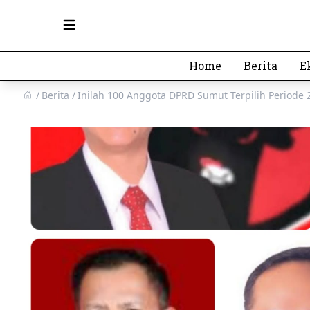
Open main menu
Home
Berita
E
Berita
Inilah 100 Anggota DPRD Sumut Terpilih Periode 