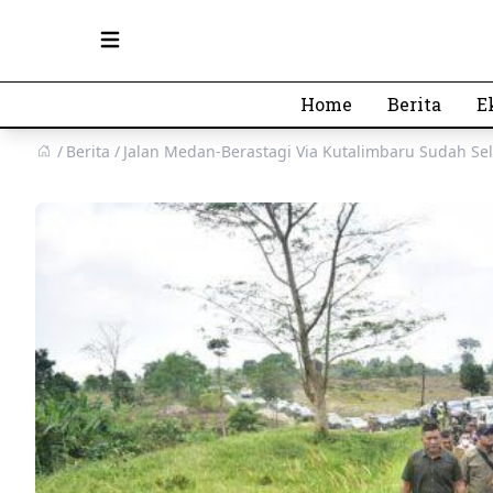
Open main menu
Home
Berita
E
Berita
Jalan Medan-Berastagi Via Kutalimbaru Sudah Sel