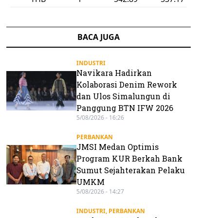
BACA JUGA
INDUSTRI
Navikara Hadirkan
Kolaborasi Denim Rework
dan Ulos Simalungun di
Panggung BTN IFW 2026
5/08/2026 - 16:26
PERBANKAN
JMSI Medan Optimis
Program KUR Berkah Bank
Sumut Sejahterakan Pelaku
UMKM
5/08/2026 - 14:27
INDUSTRI
,
PERBANKAN