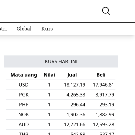
tri
Global
Kurs
KURS HARI INI
Mata uang
Nilai
Jual
Beli
USD
1
18,127.19
17,946.81
PGK
1
4,265.33
3,917.79
PHP
1
296.44
293.19
NOK
1
1,902.36
1,882.99
AUD
1
12,721.66
12,593.28
THB
1
542.89
537.17