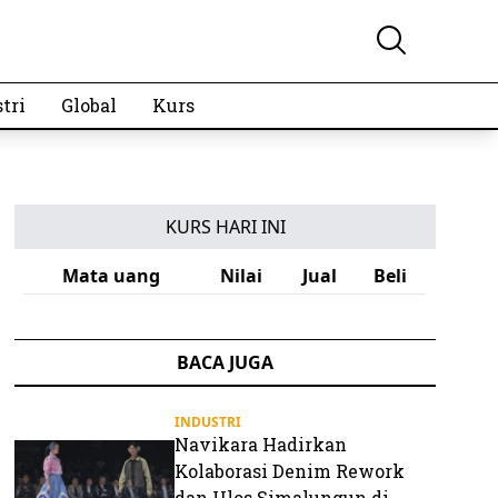
tri
Global
Kurs
KURS HARI INI
Mata uang
Nilai
Jual
Beli
BACA JUGA
INDUSTRI
Navikara Hadirkan
Kolaborasi Denim Rework
dan Ulos Simalungun di