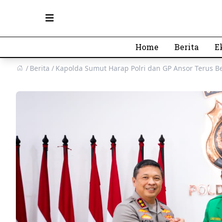
Open main menu
Home
Berita
E
Berita
Kapolda Sumut Harap Polri dan GP Ansor Terus Be