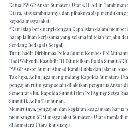
Ketua PW GP Ansor Sumatera Utara, H. Adlin Tambunan
Utara, atas sambutannya dan pihaknya siap mendukung
kepada masyarakat.
“Kami siap bersinergi dengan Kepolisian dalam member
harap jalinan kerjasama yang selama ini telah terjalin d
Serdang Bedagai ( Sergai) .
Turut hadir Dirbinmas Polda Sumut Kombes Pol Muhamm
Hadi Wahyudi, Kasubdit III Ditintelkam Polda Sumut AKBP
PW GP Ansor Sumut Ahmad Kamil Lubis dan jajaran Anso
Tak lupa, Adlin juga mengundang Kapolda Sumatera Utar
pengajian rutin yang selalu dilakukan pengurus Ansor d
Sementara itu, Kapolda Sumut Irjen Pol Agung Setya I
Sumut H. Adlin Tambunan.
Menurutnya, pengajian dan kegiatan keagamaan harus te
membangun SDM masyarakat Sumatera Utara menjadi mas
di Sumatera Utara khususnya.