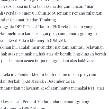
sosialisasi ini bisa terlaksana dengan lancar,” ujar
aerah (Perda) Nomor 5 Tahun 2005 tentang Penanggulangan
Bandar Selamat, Medan Tembung.
 Anggota DPRD Fraksi Hanura PKB rela pakaian yang
elah meluncurkan berbagai program penanggulangan
 Usaha Kecil Mikro Menengah (UMKM).
kinan ini, adalah menyangkut pangan, sanitasi, pelayanan
 hak atas perumahan, hak atas air bersih, lingkungan bersih
at pelaksanaan acara tanpa mengenakan alas kaki karena
apa Lela ini, Pemkot Medan telah meluncurkan program
dan Berkah (JKMB) sejak 1 Desember 2022.
a mendapatkan pelayanan kesehatan hanya memakai KTP atau
ukti keseriusan Pemkot Medan dalam menanggulangi
Pemkot dengan DPRD Medan.