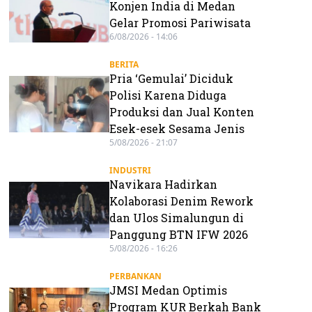
Konjen India di Medan
Gelar Promosi Pariwisata
6/08/2026 - 14:06
BERITA
Pria ‘Gemulai’ Diciduk
Polisi Karena Diduga
Produksi dan Jual Konten
Esek-esek Sesama Jenis
5/08/2026 - 21:07
INDUSTRI
Navikara Hadirkan
Kolaborasi Denim Rework
dan Ulos Simalungun di
Panggung BTN IFW 2026
5/08/2026 - 16:26
PERBANKAN
JMSI Medan Optimis
Program KUR Berkah Bank