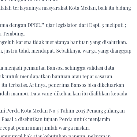
adalah terlayaninya masyarakat Kota Medan, baik itu bidang
 dengan DPRD,” ujar legislator dari Dapil 3 meliputi ;
n Tembung.
ngeluh karena tidak meratanya bantuan yang disalurkan.
 justru tidak mendapat. Sebaliknya, warga yang dianggap
a menjadi pemantau Bansos, sehingga validasi data
ak untuk mendapatkan bantuan atau tepat sasaran.
 itu terbatas. Artinya, penerima Bansos bisa dikeluarkan
udah mampu. Data yang dikeluarkan itu dialihkan kepada
yakni Perda Kota Medan No 5 Tahun 2015 Penanggulangan
II Pasal 2 disebutkan tujuan Perda untuk menjamin
rcepat penurunan jumlah warga miskin.
 mempunyai hak atas kebutuhan pangan, pelayanan