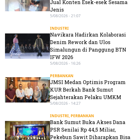
Jual Konten Esek-esek Sesama
Jenis
5/08/2026 - 21:07
INDUSTRI
Navikara Hadirkan Kolaborasi
Denim Rework dan Ulos
Simalungun di Panggung BTN
IFW 2026
5/08/2026 - 16:26
PERBANKAN
JMSI Medan Optimis Program
KUR Berkah Bank Sumut
Sejahterakan Pelaku UMKM
5/08/2026 - 14:27
INDUSTRI
,
PERBANKAN
Bank Sumut Buka Akses Dana
PSR Senilai Rp 44,5 Miliar,
Pekebun Sawit Diharapkan Bisa