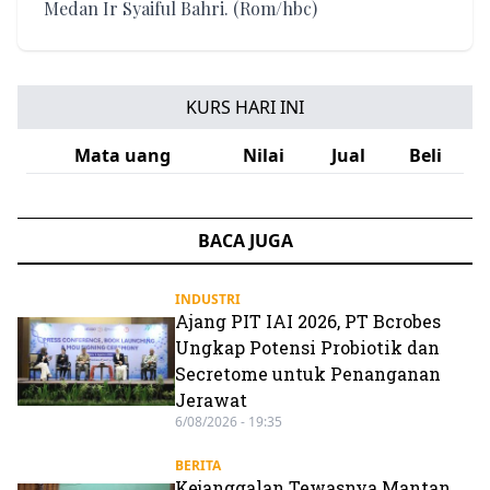
Medan Ir Syaiful Bahri. (Rom/hbc)
KURS HARI INI
Mata uang
Nilai
Jual
Beli
BACA JUGA
INDUSTRI
Ajang PIT IAI 2026, PT Bcrobes
Ungkap Potensi Probiotik dan
Secretome untuk Penanganan
Jerawat
6/08/2026 - 19:35
BERITA
Kejanggalan Tewasnya Mantan