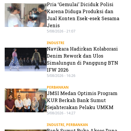
Pria ‘Gemulai’ Diciduk Polisi
Karena Diduga Produksi dan
Jual Konten Esek-esek Sesama
Jenis
5/08/2026 - 21:07
INDUSTRI
Navikara Hadirkan Kolaborasi
Denim Rework dan Ulos
Simalungun di Panggung BTN
IFW 2026
5/08/2026 - 16:26
PERBANKAN
JMSI Medan Optimis Program
KUR Berkah Bank Sumut
Sejahterakan Pelaku UMKM
5/08/2026 - 14:27
INDUSTRI
,
PERBANKAN
Bank Sumut Buka Akses Dana