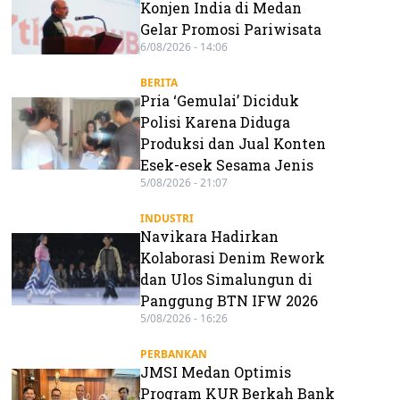
Konjen India di Medan
Gelar Promosi Pariwisata
6/08/2026 - 14:06
BERITA
Pria ‘Gemulai’ Diciduk
Polisi Karena Diduga
Produksi dan Jual Konten
Esek-esek Sesama Jenis
5/08/2026 - 21:07
INDUSTRI
Navikara Hadirkan
Kolaborasi Denim Rework
dan Ulos Simalungun di
Panggung BTN IFW 2026
5/08/2026 - 16:26
PERBANKAN
JMSI Medan Optimis
Program KUR Berkah Bank