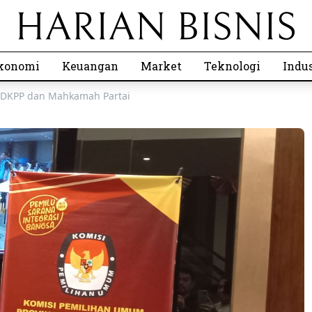
konomi
Keuangan
Market
Teknologi
Indus
e DKPP dan Mahkamah Partai