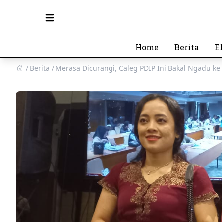
Open main menu
Home
Berita
E
Berita
Merasa Dicurangi, Caleg PDIP Ini Bakal Ngadu k