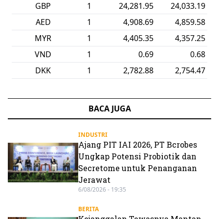
CNH
1
2,671.81
2,645.14
PGK
1
4,093.86
3,910.35
CHF
1
22,279.93
22,052.77
BND
1
14,066.87
13,919.29
AUD
1
12,705.21
12,577.00
BACA JUGA
INDUSTRI
Ajang PIT IAI 2026, PT Bcrobes
Ungkap Potensi Probiotik dan
Secretome untuk Penanganan
Jerawat
6/08/2026 - 19:35
BERITA
Kejanggalan Tewasnya Mantan