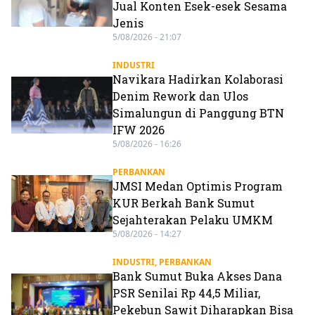
Jual Konten Esek-esek Sesama
Jenis
5/08/2026 - 21:07
INDUSTRI
Navikara Hadirkan Kolaborasi
Denim Rework dan Ulos
Simalungun di Panggung BTN
IFW 2026
5/08/2026 - 16:26
PERBANKAN
JMSI Medan Optimis Program
KUR Berkah Bank Sumut
Sejahterakan Pelaku UMKM
5/08/2026 - 14:27
INDUSTRI
,
PERBANKAN
Bank Sumut Buka Akses Dana
PSR Senilai Rp 44,5 Miliar,
Pekebun Sawit Diharapkan Bisa