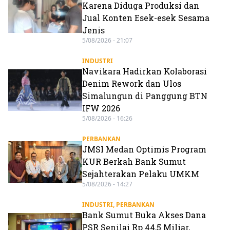
Karena Diduga Produksi dan
Jual Konten Esek-esek Sesama
Jenis
5/08/2026 - 21:07
INDUSTRI
Navikara Hadirkan Kolaborasi
Denim Rework dan Ulos
Simalungun di Panggung BTN
IFW 2026
5/08/2026 - 16:26
PERBANKAN
JMSI Medan Optimis Program
KUR Berkah Bank Sumut
Sejahterakan Pelaku UMKM
5/08/2026 - 14:27
INDUSTRI
,
PERBANKAN
Bank Sumut Buka Akses Dana
PSR Senilai Rp 44,5 Miliar,