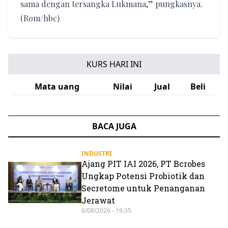
sama dengan tersangka Lukmana,” pungkasnya.
(Rom/hbc)
KURS HARI INI
Mata uang
Nilai
Jual
Beli
BACA JUGA
INDUSTRI
Ajang PIT IAI 2026, PT Bcrobes
Ungkap Potensi Probiotik dan
Secretome untuk Penanganan
Jerawat
6/08/2026 - 19:35