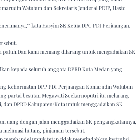
omarudin Watubun dan Sekretaris Jenderal PDIP, Hasto
menerimanya,” kata Hasyim SE Ketua DPC PDI Perjuangan,
ersebut.
dan patuh.Dan kami memang dilarang untuk mengadaikan SK
paikan kepada seluruh anggota DPRD Kota Medan yang
idang Kehormatan DPP PDI Perjuangan Komarudin Watubun
lang partai besutan Megawati Soekarnoputri itu melarang
nsi, dan DPRD Kabupaten/Kota untuk menggadaikan SK
jam uang dengan jalan menggadaikan SK pengangkatannya,
 melunasi hutang pinjaman tersebut.
ap membandel untuk tetap tidak mengindahkan instruksi,