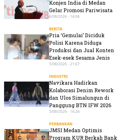
Konjen India di Medan
Gelar Promosi Pariwisata
6/08/2026 - 14:06
BERITA
Pria ‘Gemulai’ Diciduk
Polisi Karena Diduga
Produksi dan Jual Konten
Esek-esek Sesama Jenis
5/08/2026 - 21:07
INDUSTRI
Navikara Hadirkan
Kolaborasi Denim Rework
dan Ulos Simalungun di
Panggung BTN IFW 2026
5/08/2026 - 16:26
PERBANKAN
JMSI Medan Optimis
Program KUR Berkah Bank