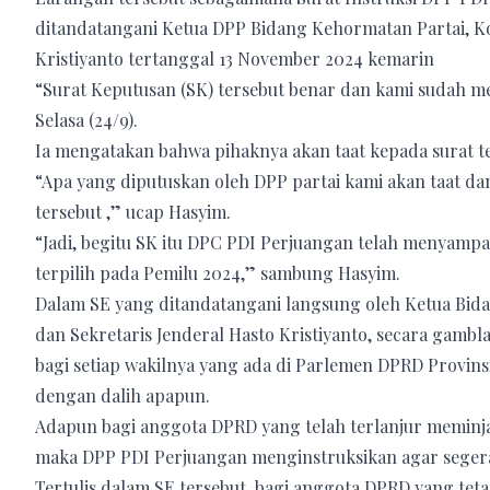
ditandatangani Ketua DPP Bidang Kehormatan Partai, K
Kristiyanto tertanggal 13 November 2024 kemarin
“Surat Keputusan (SK) tersebut benar dan kami sudah 
Selasa (24/9).
Ia mengatakan bahwa pihaknya akan taat kepada surat t
“Apa yang diputuskan oleh DPP partai kami akan taat 
tersebut ,” ucap Hasyim.
“Jadi, begitu SK itu DPC PDI Perjuangan telah menyam
terpilih pada Pemilu 2024,” sambung Hasyim.
Dalam SE yang ditandatangani langsung oleh Ketua B
dan Sekretaris Jenderal Hasto Kristiyanto, secara gamb
bagi setiap wakilnya yang ada di Parlemen DPRD Provi
dengan dalih apapun.
Adapun bagi anggota DPRD yang telah terlanjur memin
maka DPP PDI Perjuangan menginstruksikan agar segera
Tertulis dalam SE tersebut, bagi anggota DPRD yang tet