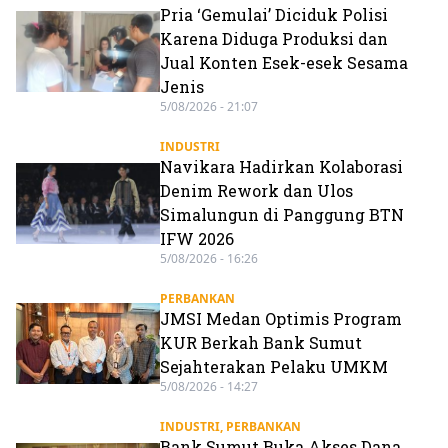
Pria ‘Gemulai’ Diciduk Polisi
Karena Diduga Produksi dan
Jual Konten Esek-esek Sesama
Jenis
5/08/2026 - 21:07
INDUSTRI
Navikara Hadirkan Kolaborasi
Denim Rework dan Ulos
Simalungun di Panggung BTN
IFW 2026
5/08/2026 - 16:26
PERBANKAN
JMSI Medan Optimis Program
KUR Berkah Bank Sumut
Sejahterakan Pelaku UMKM
5/08/2026 - 14:27
INDUSTRI
,
PERBANKAN
Bank Sumut Buka Akses Dana