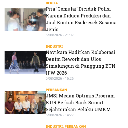
BERITA
Pria ‘Gemulai’ Diciduk Polisi
Karena Diduga Produksi dan
Jual Konten Esek-esek Sesama
Jenis
5/08/2026 - 21:07
INDUSTRI
Navikara Hadirkan Kolaborasi
Denim Rework dan Ulos
Simalungun di Panggung BTN
IFW 2026
5/08/2026 - 16:26
PERBANKAN
JMSI Medan Optimis Program
KUR Berkah Bank Sumut
Sejahterakan Pelaku UMKM
5/08/2026 - 14:27
INDUSTRI
,
PERBANKAN