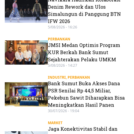
Denim Rework dan Ulos
Simalungun di Panggung BTN
IFW 2026
5/08/2026 - 16:26
PERBANKAN
JMSI Medan Optimis Program
KUR Berkah Bank Sumut
Sejahterakan Pelaku UMKM
5/08/2026 - 14:27
INDUSTRI
,
PERBANKAN
Bank Sumut Buka Akses Dana
PSR Senilai Rp 44,5 Miliar,
Pekebun Sawit Diharapkan Bisa
Meningkatkan Hasil Panen
30/07/2026 - 19:04
MARKET
Jaga Konektivitas Stabil dan