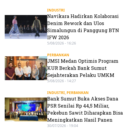
INDUSTRI
Navikara Hadirkan Kolaborasi
Denim Rework dan Ulos
Simalungun di Panggung BTN
IFW 2026
5/08/2026 - 16:26
PERBANKAN
JMSI Medan Optimis Program
KUR Berkah Bank Sumut
Sejahterakan Pelaku UMKM
5/08/2026 - 14:27
INDUSTRI
,
PERBANKAN
Bank Sumut Buka Akses Dana
PSR Senilai Rp 44,5 Miliar,
Pekebun Sawit Diharapkan Bisa
Meningkatkan Hasil Panen
30/07/2026 - 19:04