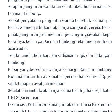
Adapun pengantin wanita tersebut diketahui bernama Na
Darman Limbong.
Akibat pengakuan pengantin wanita tersebut, keduanya 
Peristiwa menyedihkan tak hanya sampai di gereja. Bereda
pihak pengantin pria meminta pertangungjawaban kepad
Pasalnya, keluarga Darman Limbong telah menyerahka
acara adat.
Tenda-tenda didirikan, kursi disusun rapi, dan hidanga
Limbong.
Kabar yang beredar, awalnya keluarga Darman Limbong m
Nominal itu terdiri atas mahar pernikahan sebesar Rp 30 
sejak tahapan awal pernikahan.
Setelah berembuk, akhirnya kedua belah pihak sepakat di
HKI Siparendean
Disatu sisi, Pdt Binton Simanjuntak dari Huria Kristen I
Tapanuli Utara, yang bertugas untuk melayani pemberk