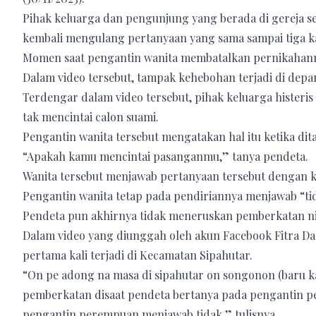
Pihak keluarga dan pengunjung yang berada di gereja s
kembali mengulang pertanyaan yang sama sampai tiga ka
Momen saat pengantin wanita membatalkan pernikahannya 
Dalam video tersebut, tampak kehebohan terjadi di depa
Terdengar dalam video tersebut, pihak keluarga histeri
tak mencintai calon suami.
Pengantin wanita tersebut mengatakan hal itu ketika di
“Apakah kamu mencintai pasanganmu,” tanya pendeta.
Wanita tersebut menjawab pertanyaan tersebut dengan ka
Pengantin wanita tetap pada pendiriannya menjawab “tid
Pendeta pun akhirnya tidak meneruskan pemberkatan ni
Dalam video yang diunggah oleh akun Facebook Fitra Dam
pertama kali terjadi di Kecamatan Sipahutar.
“On pe adong na masa di sipahutar on songonon (baru kali
pemberkatan disaat pendeta bertanya pada pengantin 
pengantin perempuan menjawab tidak,” tulisnya.