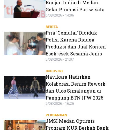
Konjen India di Medan
Gelar Promosi Pariwisata
6/08/2026 - 14:06
BERITA
Pria ‘Gemulai’ Diciduk
Polisi Karena Diduga
Produksi dan Jual Konten
Esek-esek Sesama Jenis
5/08/2026 - 21:07
INDUSTRI
Navikara Hadirkan
Kolaborasi Denim Rework
dan Ulos Simalungun di
Panggung BTN IFW 2026
5/08/2026 - 16:26
PERBANKAN
JMSI Medan Optimis
Program KUR Berkah Bank