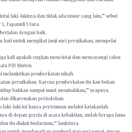
tai laki-lakinya dan tidak ada unsur yang lain,” sebut
I, Tapanuli Utara.
 berjalan dengan baik.
ati untuk mengikat janji suci pernikahan, mempelai
 tiga kali apakah engkau mencintai dan menyayangi calon
ata Pdt Binton.
ni melanjutkan pemberkatan nikah.
katan pernikahan. Karena pemberkatan itu kan bukan
 hidup bahkan sampai maut memisahkan,” ucapnya.
 dan dikarenakan perjodohan.
 laki-laki ini hanya pertemuan melalui katakanlah
anya di depan gereja di acara kebaktian, sudah berapa lama
an itu diakui Sudarman,” lanjutnya.
pan untuk mendapatkan pemberkatan suci sesuai aturan