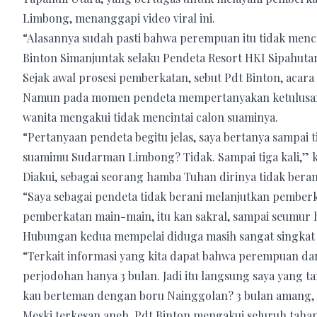
Limbong, menanggapi video viral ini.
“Alasannya sudah pasti bahwa perempuan itu tidak mencin
Binton Simanjuntak selaku Pendeta Resort HKI Sipahutar 
Sejak awal prosesi pemberkatan, sebut Pdt Binton, acara
Namun pada momen pendeta mempertanyakan ketulusan h
wanita mengakui tidak mencintai calon suaminya.
“Pertanyaan pendeta begitu jelas, saya bertanya sampai
suamimu Sudarman Limbong? Tidak. Sampai tiga kali,” k
Diakui, sebagai seorang hamba Tuhan dirinya tidak bera
“Saya sebagai pendeta tidak berani melanjutkan pember
pemberkatan main-main, itu kan sakral, sampai seumur
Hubungan kedua mempelai diduga masih sangat singkat
“Terkait informasi yang kita dapat bahwa perempuan dan
perjodohan hanya 3 bulan. Jadi itu langsung saya yang t
kau berteman dengan boru Nainggolan? 3 bulan amang, d
Meski terkesan aneh, Pdt Binton mengakui seluruh taha