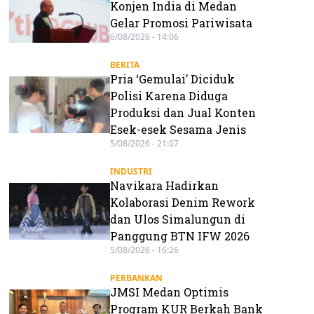
Konjen India di Medan
Gelar Promosi Pariwisata
6/08/2026 - 14:06
BERITA
Pria ‘Gemulai’ Diciduk
Polisi Karena Diduga
Produksi dan Jual Konten
Esek-esek Sesama Jenis
5/08/2026 - 21:07
INDUSTRI
Navikara Hadirkan
Kolaborasi Denim Rework
dan Ulos Simalungun di
Panggung BTN IFW 2026
5/08/2026 - 16:26
PERBANKAN
JMSI Medan Optimis
Program KUR Berkah Bank