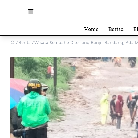
Open main menu
Home
Berita
E
Berita
Wisata Sembahe Diterjang Banjir Bandang, Ada M