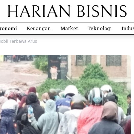
konomi
Keuangan
Market
Teknologi
Indus
obil Terbawa Arus