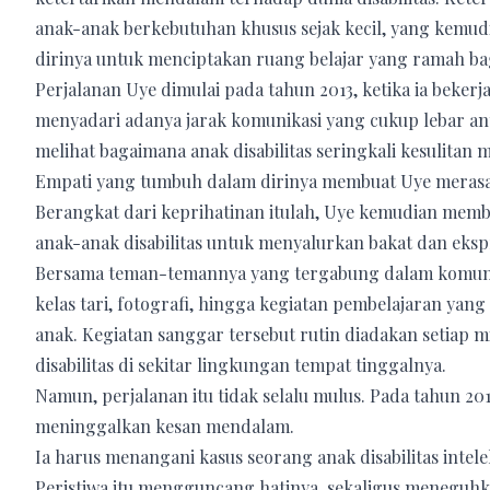
anak-anak berkebutuhan khusus sejak kecil, yang kem
dirinya untuk menciptakan ruang belajar yang ramah ba
Perjalanan Uye dimulai pada tahun 2013, ketika ia bekerja
menyadari adanya jarak komunikasi yang cukup lebar ant
melihat bagaimana anak disabilitas seringkali kesulitan 
Empati yang tumbuh dalam dirinya membuat Uye merasa 
Berangkat dari keprihatinan itulah, Uye kemudian memb
anak-anak disabilitas untuk menyalurkan bakat dan eksp
Bersama teman-temannya yang tergabung dalam komunita
kelas tari, fotografi, hingga kegiatan pembelajaran ya
anak. Kegiatan sanggar tersebut rutin diadakan setiap
disabilitas di sekitar lingkungan tempat tinggalnya.
Namun, perjalanan itu tidak selalu mulus. Pada tahun 
meninggalkan kesan mendalam.
Ia harus menangani kasus seorang anak disabilitas int
Peristiwa itu mengguncang hatinya, sekaligus meneguhka