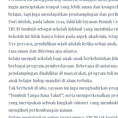
ingin menciptakan tempat yang lebih aman dan komprehe
belajar, tapi juga mendapatkan pendampingan dan perl
Dari situlah, pada tahun 2019, lahirlah Yayasan Rumah C
YRCM tumbuh sebagai sekolah inklusif yang membuka ruan
Sekolah ini tidak hanya fokus pada aspek akademis, teta
Uye percaya, pendidikan sejati adalah ketika setiap ana
rasa aman dan diterima apa adanya.
Selain menjadi sekolah bagi anak-anak berkebutuhan kh
berbagai program pemberdayaan. Beberapa di antaranya 
pendampingan disabilitas di masyarakat, program tuli m
anak belajar hidup mandiri di alam terbuka.
Tak berhenti di situ, yayasan ini juga menghadirkan prog
“Tumbuh Tanpa Rasa Takut”, serta memperkenalkan program
yang merupakan sebuah langkah visioner yang membukt
mengikuti perkembangan zaman.
Dalam menjalankan setiap programnya, YRCM tak berjala