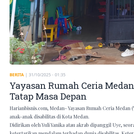
BERITA
|
31/10/2025 - 01:35
Yayasan Rumah Ceria Medan,
Tatap Masa Depan
Harianbisnis.com, Medan- Yayasan Rumah Ceria Medan (Y
anak-anak disabilitas di Kota Medan.
Didirikan oleh Yuli Yanika atau akrab dipanggil Uye, se
ketertarikan mendalam terhadap dunia disabilitas. Ket