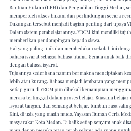
Bantuan Hukum (LBH) dan Pengadilan Tinggi Medan, sehi
memperoleh akses hukum dan perlindungan secara resm
Dukungan tersebut menjadi bagian penting dari upaya 
Dalam sistem pembelajarannya, YRCM kini memiliki tujuh
memberikan pendampingan kepada siswa.
Hal yang paling unik dan membedakan sekolah ini dengan
bahasa isyarat sebagai bahasa utama. Semua anak baik di
dengan bahasa isyarat.
Tujuannya sederhana namun bermakna menciptakan keset
lebih atau kurang. Bahasa menjadi jembatan yang mem
Setiap guru di YRCM pun dibekali kemampuan menggunak
merasa tertinggal dalam proses belajar. Suasana belajar 
isyarat tangan, dan semangat belajar, tumbuh rasa sali
Kini, di usia yang masih muda, Yayasan Rumah Ceria Meda
masyarakat Kota Medan. Di balik setiap senyum anak disa
masa depan mereka tetap cerah selama ada ruang untuk