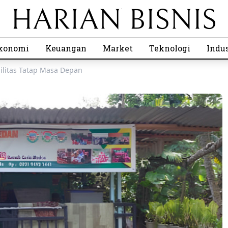
konomi
Keuangan
Market
Teknologi
Indus
litas Tatap Masa Depan