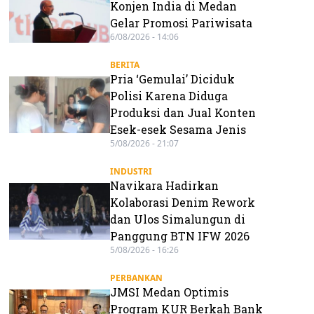
Konjen India di Medan
Gelar Promosi Pariwisata
6/08/2026 - 14:06
BERITA
Pria ‘Gemulai’ Diciduk
Polisi Karena Diduga
Produksi dan Jual Konten
Esek-esek Sesama Jenis
5/08/2026 - 21:07
INDUSTRI
Navikara Hadirkan
Kolaborasi Denim Rework
dan Ulos Simalungun di
Panggung BTN IFW 2026
5/08/2026 - 16:26
PERBANKAN
JMSI Medan Optimis
Program KUR Berkah Bank