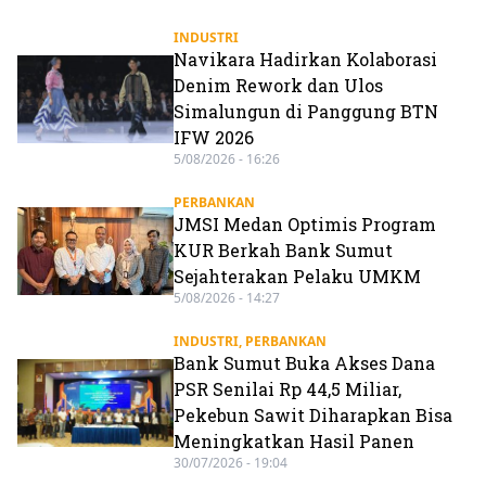
INDUSTRI
Navikara Hadirkan Kolaborasi
Denim Rework dan Ulos
Simalungun di Panggung BTN
IFW 2026
5/08/2026 - 16:26
PERBANKAN
JMSI Medan Optimis Program
KUR Berkah Bank Sumut
Sejahterakan Pelaku UMKM
5/08/2026 - 14:27
INDUSTRI
,
PERBANKAN
Bank Sumut Buka Akses Dana
PSR Senilai Rp 44,5 Miliar,
Pekebun Sawit Diharapkan Bisa
Meningkatkan Hasil Panen
30/07/2026 - 19:04