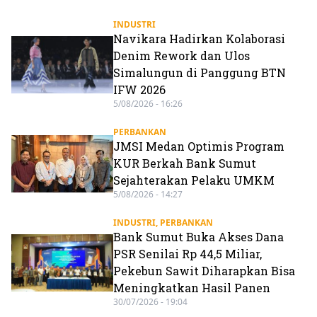
INDUSTRI
Navikara Hadirkan Kolaborasi
Denim Rework dan Ulos
Simalungun di Panggung BTN
IFW 2026
5/08/2026 - 16:26
PERBANKAN
JMSI Medan Optimis Program
KUR Berkah Bank Sumut
Sejahterakan Pelaku UMKM
5/08/2026 - 14:27
INDUSTRI
,
PERBANKAN
Bank Sumut Buka Akses Dana
PSR Senilai Rp 44,5 Miliar,
Pekebun Sawit Diharapkan Bisa
Meningkatkan Hasil Panen
30/07/2026 - 19:04