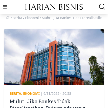
Open main menu
Berita
Ekonomi
Muhri: Jika Bankes Tidak Direalisasik
BERITA
,
EKONOMI
|
6/11/2025 - 20:58
Muhri: Jika Bankes Tidak