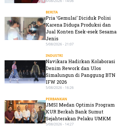
6/08/2026 - 14:06
BERITA
Pria ‘Gemulai’ Diciduk Polisi
Karena Diduga Produksi dan
Jual Konten Esek-esek Sesama
Jenis
5/08/2026 - 21:07
INDUSTRI
Navikara Hadirkan Kolaborasi
Denim Rework dan Ulos
Simalungun di Panggung BTN
IFW 2026
5/08/2026 - 16:26
PERBANKAN
JMSI Medan Optimis Program
KUR Berkah Bank Sumut
Sejahterakan Pelaku UMKM
5/08/2026 - 14:27