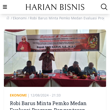
Open main menu
Ekonomi
Robi Barus Minta Pemko Medan Evaluasi Progra
EKONOMI
|
12/08/2024 - 21:33
Robi Barus Minta Pemko Medan