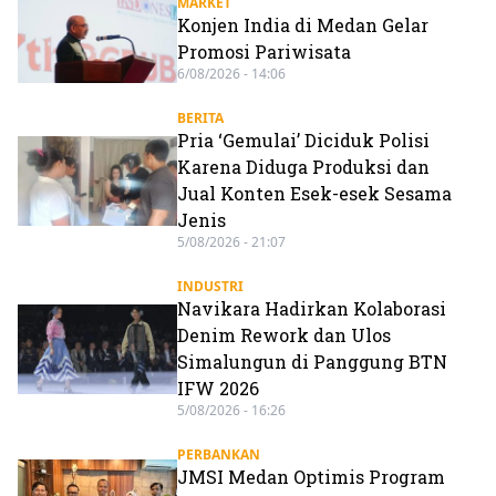
MARKET
Konjen India di Medan Gelar
Promosi Pariwisata
6/08/2026 - 14:06
BERITA
Pria ‘Gemulai’ Diciduk Polisi
Karena Diduga Produksi dan
Jual Konten Esek-esek Sesama
Jenis
5/08/2026 - 21:07
INDUSTRI
Navikara Hadirkan Kolaborasi
Denim Rework dan Ulos
Simalungun di Panggung BTN
IFW 2026
5/08/2026 - 16:26
PERBANKAN
JMSI Medan Optimis Program