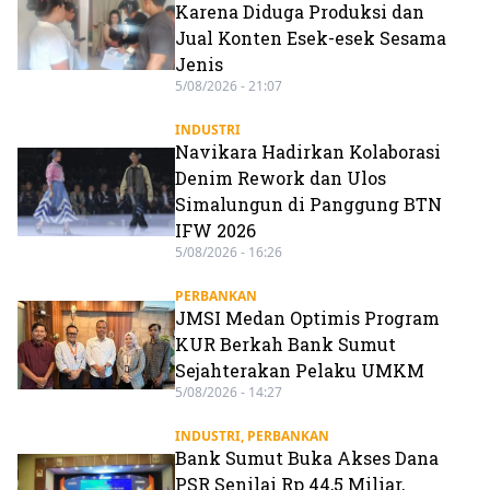
Karena Diduga Produksi dan
Jual Konten Esek-esek Sesama
Jenis
5/08/2026 - 21:07
INDUSTRI
Navikara Hadirkan Kolaborasi
Denim Rework dan Ulos
Simalungun di Panggung BTN
IFW 2026
5/08/2026 - 16:26
PERBANKAN
JMSI Medan Optimis Program
KUR Berkah Bank Sumut
Sejahterakan Pelaku UMKM
5/08/2026 - 14:27
INDUSTRI
,
PERBANKAN
Bank Sumut Buka Akses Dana
PSR Senilai Rp 44,5 Miliar,