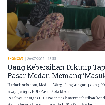
EKONOMI
|
20/07/2025 - 18:55
Uang Kebersihan Dikutip Tap
Pasar Medan Memang ‘Masuk
Harianbisnis.com, Medan- Warga Lingkungan 4 dan 5, 
sikap petugas PUD Pasar Kota Medan.
Pasalnya, petugas PUD Pasar tidak memperhatikan kondi
Hal itu terungkap saat anggota DPRD Kota Medan, Laila