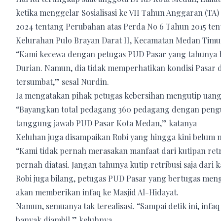
ketika menggelar Sosialisasi ke VII Tahun Anggaran (T
2024 tentang Perubahan atas Perda No 6 Tahun 2015 te
Kelurahan Pulo Brayan Darat II, Kecamatan Medan Timur
“Kami kecewa dengan petugas PUD Pasar yang tahunya 
Durian. Namun, dia tidak memperhatikan kondisi Pasar da
tersumbat,” sesal Nurdin.
Ia mengatakan pihak petugas kebersihan mengutip uang 
“Bayangkan total pedagang 360 pedagang dengan pengut
tanggung jawab PUD Pasar Kota Medan,” katanya
Keluhan juga disampaikan Robi yang hingga kini belum
“Kami tidak pernah merasakan manfaat dari kutipan retr
pernah diatasi. Jangan tahunya kutip retribusi saja dari 
Robi juga bilang, petugas PUD Pasar yang bertugas men
akan memberikan infaq ke Masjid Al-Hidayat.
Namun, semuanya tak terealisasi. “Sampai detik ini, infa
banyak diambil,” keluhnya.