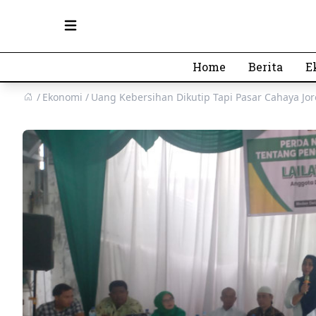
Open main menu
Home
Berita
E
Ekonomi
Uang Kebersihan Dikutip Tapi Pasar Cahaya J