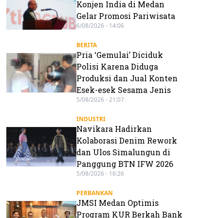
Konjen India di Medan
Gelar Promosi Pariwisata
6/08/2026 - 14:06
BERITA
Pria ‘Gemulai’ Diciduk
Polisi Karena Diduga
Produksi dan Jual Konten
Esek-esek Sesama Jenis
5/08/2026 - 21:07
INDUSTRI
Navikara Hadirkan
Kolaborasi Denim Rework
dan Ulos Simalungun di
Panggung BTN IFW 2026
5/08/2026 - 16:26
PERBANKAN
JMSI Medan Optimis
Program KUR Berkah Bank