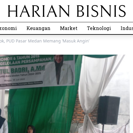
konomi
Keuangan
Market
Teknologi
Indus
orok, PUD Pasar Medan Memang ‘Masuk Angin’