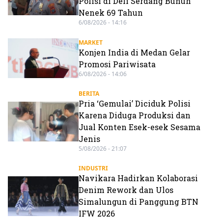
Polisi di Deli Serdang Bunuh
Nenek 69 Tahun
6/08/2026 - 14:16
MARKET
Konjen India di Medan Gelar
Promosi Pariwisata
6/08/2026 - 14:06
BERITA
Pria ‘Gemulai’ Diciduk Polisi
Karena Diduga Produksi dan
Jual Konten Esek-esek Sesama
Jenis
5/08/2026 - 21:07
INDUSTRI
Navikara Hadirkan Kolaborasi
Denim Rework dan Ulos
Simalungun di Panggung BTN
IFW 2026