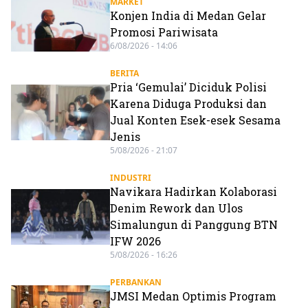
MARKET
Konjen India di Medan Gelar
Promosi Pariwisata
6/08/2026 - 14:06
BERITA
Pria ‘Gemulai’ Diciduk Polisi
Karena Diduga Produksi dan
Jual Konten Esek-esek Sesama
Jenis
5/08/2026 - 21:07
INDUSTRI
Navikara Hadirkan Kolaborasi
Denim Rework dan Ulos
Simalungun di Panggung BTN
IFW 2026
5/08/2026 - 16:26
PERBANKAN
JMSI Medan Optimis Program