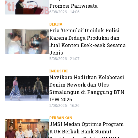
Promosi Pariwisata
6/08/2026 - 14:06
BERITA
Pria ‘Gemulai’ Diciduk Polisi
Karena Diduga Produksi dan
Jual Konten Esek-esek Sesama
Jenis
5/08/2026 - 21:07
INDUSTRI
Navikara Hadirkan Kolaborasi
Denim Rework dan Ulos
Simalungun di Panggung BTN
IFW 2026
5/08/2026 - 16:26
PERBANKAN
JMSI Medan Optimis Program
KUR Berkah Bank Sumut