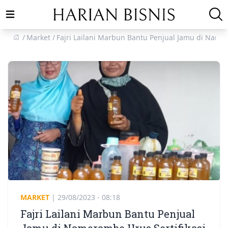
Open main menu
Market
Fajri Lailani Marbun Bantu Penjual Jamu di Namor
MARKET
|
29/08/2023 - 08:18
Fajri Lailani Marbun Bantu Penjual