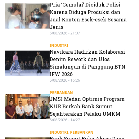
Pria ‘Gemulai’ Diciduk Polisi
Karena Diduga Produksi dan
Jual Konten Esek-esek Sesama
Jenis
5/08/2026 - 21:07
INDUSTRI
Navikara Hadirkan Kolaborasi
Denim Rework dan Ulos
Simalungun di Panggung BTN
IFW 2026
5/08/2026 - 16:26
PERBANKAN
JMSI Medan Optimis Program
KUR Berkah Bank Sumut
Sejahterakan Pelaku UMKM
5/08/2026 - 14:27
INDUSTRI
,
PERBANKAN
Bank Sumut Buka Akses Dana