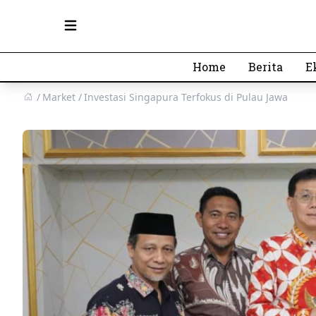
Open main menu
Home
Berita
E
Market
Investasi Singapura Terfokus di Pulau Jawa