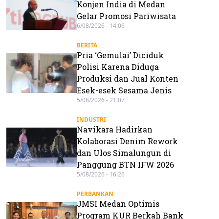
Konjen India di Medan
Gelar Promosi Pariwisata
6/08/2026 - 14:06
BERITA
Pria ‘Gemulai’ Diciduk
Polisi Karena Diduga
Produksi dan Jual Konten
Esek-esek Sesama Jenis
5/08/2026 - 21:07
INDUSTRI
Navikara Hadirkan
Kolaborasi Denim Rework
dan Ulos Simalungun di
Panggung BTN IFW 2026
5/08/2026 - 16:26
PERBANKAN
JMSI Medan Optimis
Program KUR Berkah Bank