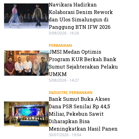
Navikara Hadirkan
Kolaborasi Denim Rework
dan Ulos Simalungun di
Panggung BTN IFW 2026
5/08/2026 - 16:26
PERBANKAN
JMSI Medan Optimis
Program KUR Berkah Bank
Sumut Sejahterakan Pelaku
UMKM
5/08/2026 - 14:27
INDUSTRI
,
PERBANKAN
Bank Sumut Buka Akses
Dana PSR Senilai Rp 44,5
Miliar, Pekebun Sawit
Diharapkan Bisa
Meningkatkan Hasil Panen
30/07/2026 - 19:04