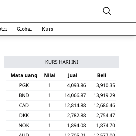
tri
Global
Kurs
KURS HARI INI
Mata uang
Nilai
Jual
Beli
DKK
1
2,782.88
2,754.47
BND
1
14,066.87
13,919.29
AUD
1
12,705.21
12,577.00
PHP
1
296.86
293.62
NZD
1
10,581.67
10,474.59
VND
1
0.69
0.68